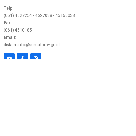
Telp:
(061) 4527254 - 4527038 - 45165038
Fax:
(061) 4510185
Email:
diskominfo@sumutprov.go.id
Link Terkait
Kunjungan
Pemprov Sumut
216.73.216.53
PPID Pemprov Sumut
Chrome AndroidOS 14
Kepala Dinas