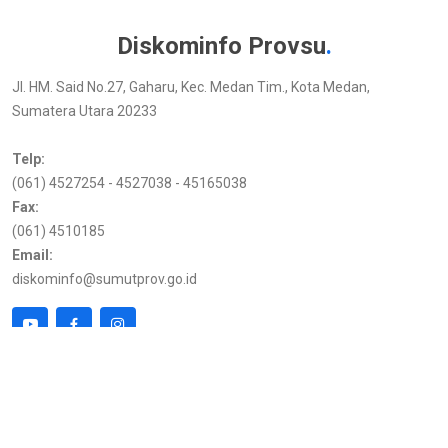
Diskominfo Provsu
.
Jl. HM. Said No.27, Gaharu, Kec. Medan Tim., Kota Medan,
Sumatera Utara 20233
Telp:
(061) 4527254 - 4527038 - 45165038
Fax:
(061) 4510185
Email:
diskominfo@sumutprov.go.id
Link Terkait
Kunjungan
Pemprov Sumut
216.73.216.124