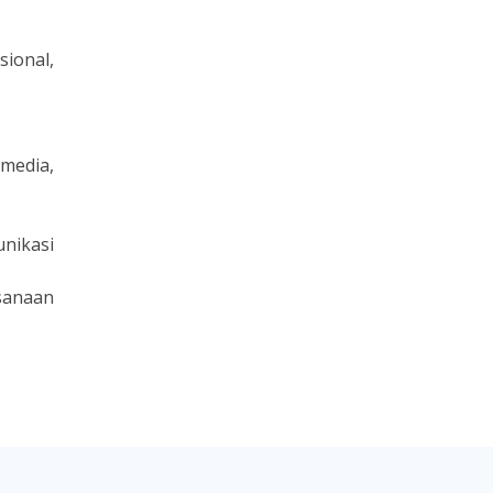
ional,
media,
nikasi
sanaan