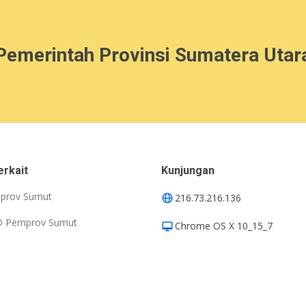
Pemerintah Provinsi Sumatera Utar
erkait
Kunjungan
prov Sumut
216.73.216.136
D Pemprov Sumut
Chrome OS X 10_15_7