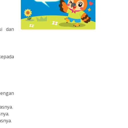
si dan
kepada
dengan
asnya.
nya.
asnya.