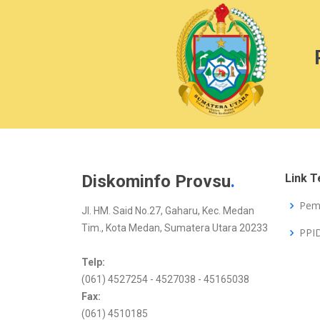
Diskominfo Provsu
.
Link T
Pem
Jl. HM. Said No.27, Gaharu, Kec. Medan
Tim., Kota Medan, Sumatera Utara 20233
PPI
Telp:
(061) 4527254 - 4527038 - 45165038
Fax:
(061) 4510185