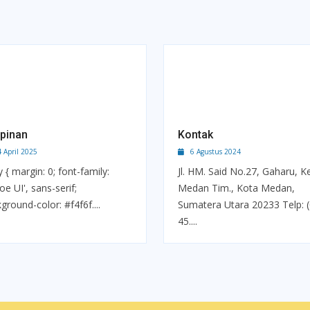
pinan
Kontak
April 2025
6 Agustus 2024
 { margin: 0; font-family:
Jl. HM. Said No.27, Gaharu, K
oe UI', sans-serif;
Medan Tim., Kota Medan,
ground-color: #f4f6f....
Sumatera Utara 20233 Telp: 
45....