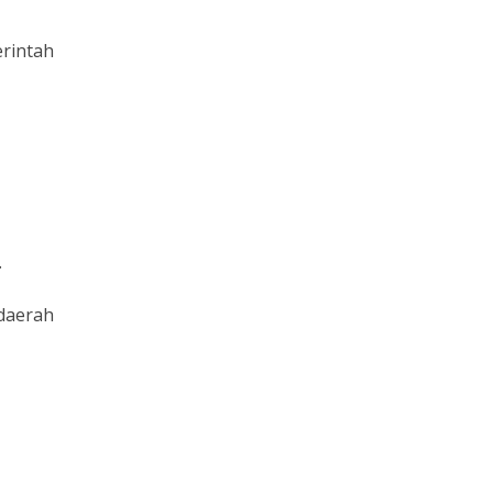
rintah
.
daerah