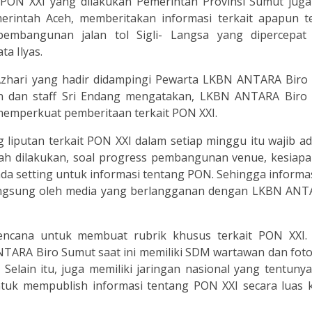
PON XXI yang dilakukan Pemerintah Provinsi Sumut juga
merintah Aceh, memberitakan informasi terkait apapun t
pembangunan jalan tol Sigli- Langsa yang dipercepat
a Ilyas.
hari yang hadir didampingi Pewarta LKBN ANTARA Biro
n dan staff Sri Endang mengatakan, LKBN ANTARA Biro
emperkuat pemberitaan terkait PON XXI.
iputan terkait PON XXI dalam setiap minggu itu wajib ad
h dilakukan, soal progress pembangunan venue, kesiapan
da setting untuk informasi tentang PON. Sehingga inform
 langsung oleh media yang berlangganan dengan LKBN ANTA
encana untuk membuat rubrik khusus terkait PON XXI.
ARA Biro Sumut saat ini memiliki SDM wartawan dan foto
Selain itu, juga memiliki jaringan nasional yang tentuny
tuk mempublish informasi tentang PON XXI secara luas 