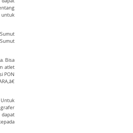
 dapat
entang
 untuk
 Sumut
 Sumut
a. Bisa
 atlet
asi PON
RA,â€
 Untuk
grafer
a dapat
kepada