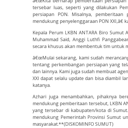
â€œKita berharap pemberitaan persiapan 
tersebar luas, seperti yang dilakukan Pe
persiapan PON. Misalnya, pemberitaan 
mendukung penyelenggaraan PON XXI,â€ kat
Kepala Perum LKBN ANTARA Biro Sumut Az
Muhammad Said, Anggi Luthfi Panggabea
secara khusus akan membentuk tim untuk m
â€œMulai sekarang, kami sudah merancang l
tentang perkembangan persiapan yang tela
dan lainnya. Kami juga sudah membuat agen
XXI dapat selalu update dan bisa diambil
katanya.
Azhari juga menambahkan, pihaknya ber
mendukung pemberitaan tersebut, LKBN ANT
yang tersebar di kabupaten/kota di Sumut. 
mendukung Pemerintah Provinsi Sumut un
masyarakat.**(DISKOMINFO SUMUT)