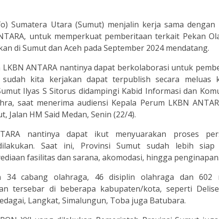
fo) Sumatera Utara (Sumut) menjalin kerja sama dengan
ANTARA, untuk memperkuat pemberitaan terkait Pekan Ol
akan di Sumut dan Aceh pada September 2024 mendatang.
 LKBN ANTARA nantinya dapat berkolaborasi untuk pembe
sudah kita kerjakan dapat terpublish secara meluas 
Sumut Ilyas S Sitorus didampingi Kabid Informasi dan Kom
Zuhra, saat menerima audiensi Kepala Perum LKBN ANTAR
, Jalan HM Said Medan, Senin (22/4).
NTARA nantinya dapat ikut menyuarakan proses per
lakukan. Saat ini, Provinsi Sumut sudah lebih siap
diaan fasilitas dan sarana, akomodasi, hingga penginapan
 34 cabang olahraga, 46 disiplin olahraga dan 602
n tersebar di beberapa kabupaten/kota, seperti Delise
bedagai, Langkat, Simalungun, Toba juga Batubara.