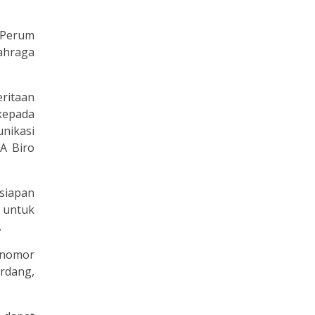
 Perum
ahraga
ritaan
kepada
unikasi
A Biro
siapan
 untuk
.
 nomor
rdang,