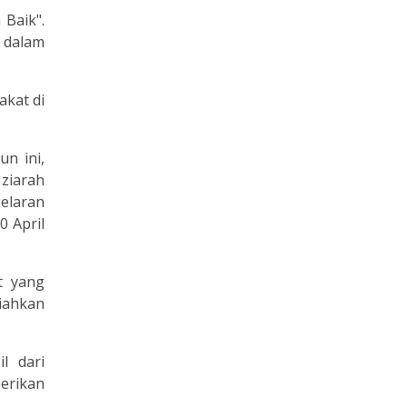
Baik".
 dalam
akat di
un ini,
 ziarah
gelaran
0 April
t yang
riahkan
l dari
erikan