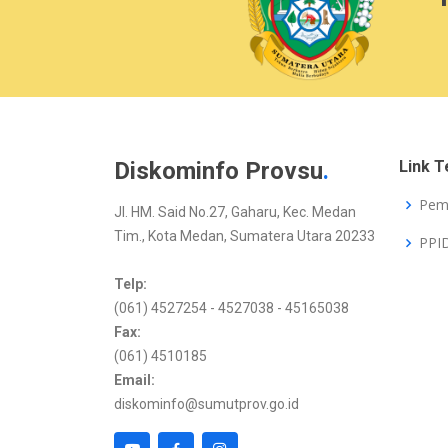
Diskominfo Provsu
.
Link T
Pem
Jl. HM. Said No.27, Gaharu, Kec. Medan
Tim., Kota Medan, Sumatera Utara 20233
PPI
Telp:
(061) 4527254 - 4527038 - 45165038
Fax:
(061) 4510185
Email:
diskominfo@sumutprov.go.id