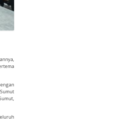
annya,
ertema
dengan
 Sumut
 Sumut,
eluruh