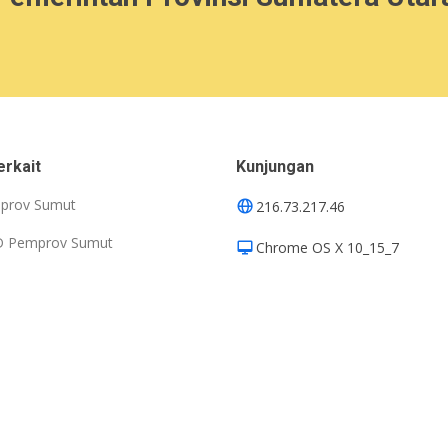
erkait
Kunjungan
prov Sumut
216.73.217.46
D Pemprov Sumut
Chrome OS X 10_15_7