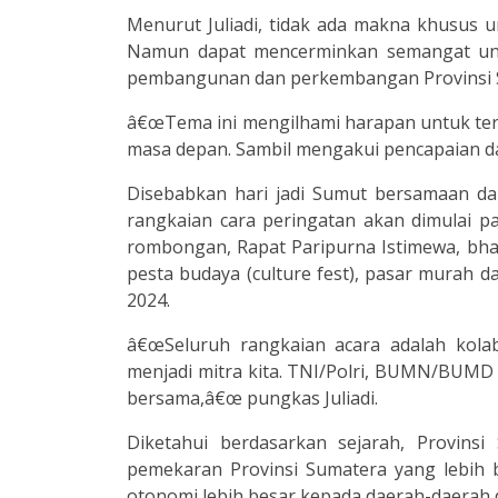
Menurut Juliadi, tidak ada makna khusus 
Namun dapat mencerminkan semangat untu
pembangunan dan perkembangan Provinsi Su
â€œTema ini mengilhami harapan untuk ter
masa depan. Sambil mengakui pencapaian dan p
Disebabkan hari jadi Sumut bersamaan dala
rangkaian cara peringatan akan dimulai pad
rombongan, Rapat Paripurna Istimewa, bhak
pesta budaya (culture fest), pasar murah 
2024.
â€œSeluruh rangkaian acara adalah kolab
menjadi mitra kita. TNI/Polri, BUMN/BUMD 
bersama,â€œ pungkas Juliadi.
Diketahui berdasarkan sejarah, Provins
pemekaran Provinsi Sumatera yang lebih 
otonomi lebih besar kepada daerah-daerah 