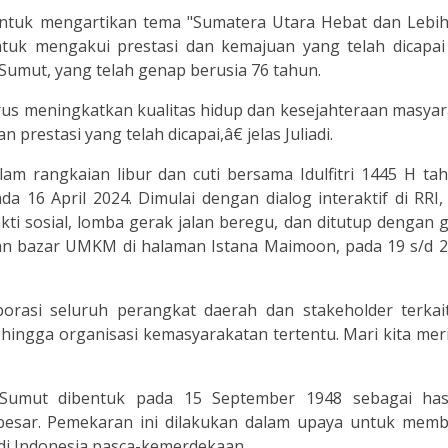
untuk mengartikan tema "Sumatera Utara Hebat dan Lebih 
k mengakui prestasi dan kemajuan yang telah dicapai
mut, yang telah genap berusia 76 tahun.
us meningkatkan kualitas hidup dan kesejahteraan masyar
restasi yang telah dicapai,â€ jelas Juliadi.
m rangkaian libur dan cuti bersama Idulfitri 1445 H tah
a 16 April 2024. Dimulai dengan dialog interaktif di RRI,
ti sosial, lomba gerak jalan beregu, dan ditutup dengan 
dan bazar UMKM di halaman Istana Maimoon, pada 19 s/d 2
orasi seluruh perangkat daerah dan stakeholder terkai
hingga organisasi kemasyarakatan tertentu. Mari kita me
i Sumut dibentuk pada 15 September 1948 sebagai hasi
besar. Pemekaran ini dilakukan dalam upaya untuk memb
di Indonesia pasca-kemerdekaan.