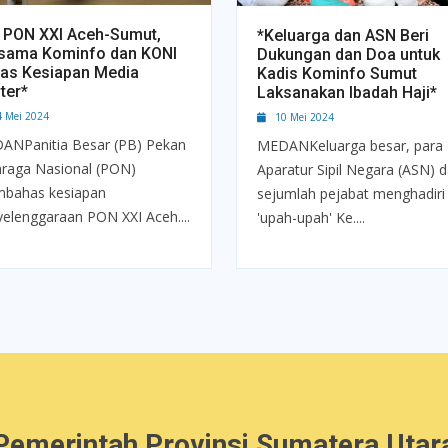
 PON XXI Aceh-Sumut,
*Keluarga dan ASN Beri
sama Kominfo dan KONI
Dukungan dan Doa untuk
as Kesiapan Media
Kadis Kominfo Sumut
ter*
Laksanakan Ibadah Haji*
Mei 2024
10 Mei 2024
ANPanitia Besar (PB) Pekan
MEDANKeluarga besar, para
hraga Nasional (PON)
Aparatur Sipil Negara (ASN) 
bahas kesiapan
sejumlah pejabat menghadiri
elenggaraan PON XXI Aceh....
'upah-upah' Ke....
Pemerintah Provinsi Sumatera Utar