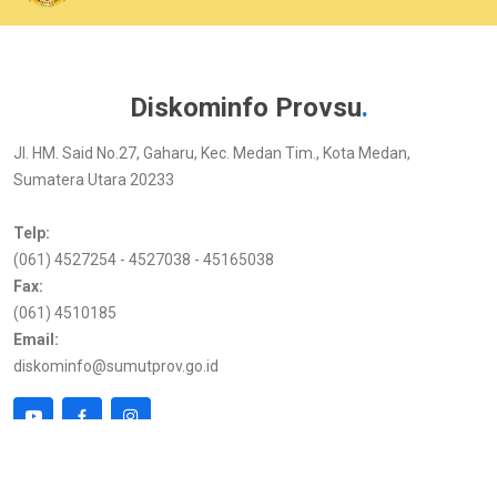
Diskominfo Provsu
.
Jl. HM. Said No.27, Gaharu, Kec. Medan Tim., Kota Medan,
Sumatera Utara 20233
Telp:
(061) 4527254 - 4527038 - 45165038
Fax:
(061) 4510185
Email:
diskominfo@sumutprov.go.id
Link Terkait
Kunjungan