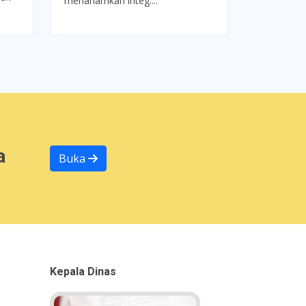
menanamkan integ....
a
Buka
Kepala Dinas