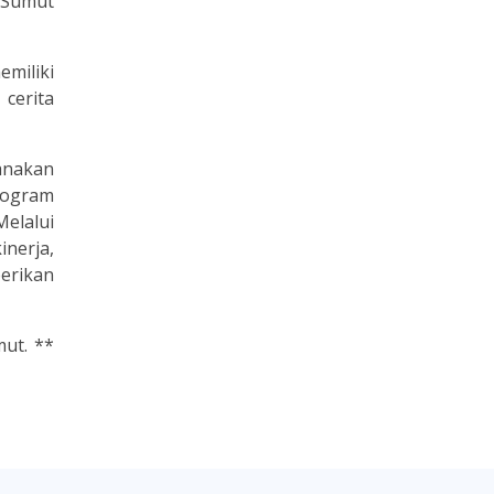
i Sumut
emiliki
cerita
anakan
Program
elalui
inerja,
erikan
mut. **