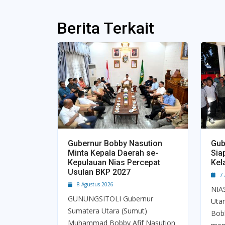
Berita Terkait
Gubernur Bobby Nasution
Gub
Minta Kepala Daerah se-
Sia
Kepulauan Nias Percepat
Kel
Usulan BKP 2027
7 A
8 Agustus 2026
NIA
GUNUNGSITOLI Gubernur
Uta
Sumatera Utara (Sumut)
Bobb
Muhammad Bobby Afif Nasution