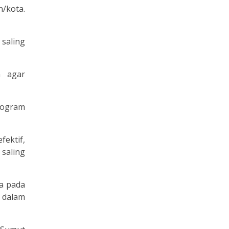
n/kota.
saling
n agar
rogram
ektif,
saling
a pada
s dalam