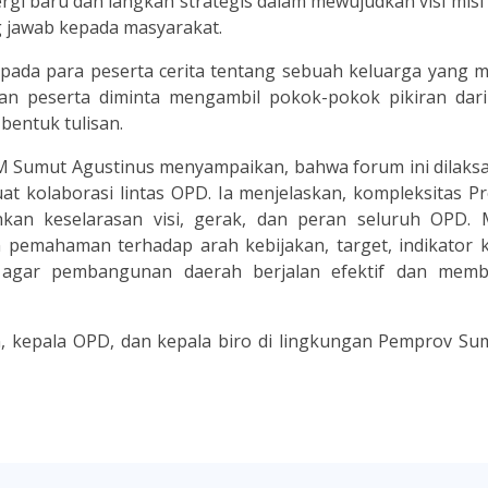
rgi baru dan langkah strategis dalam mewujudkan visi mis
g jawab kepada masyarakat.
epada para peserta cerita tentang sebuah keluarga yang m
an peserta diminta mengambil pokok-pokok pikiran dari 
bentuk tulisan.
 Sumut Agustinus menyampaikan, bahwa forum ini dilaks
at kolaborasi lintas OPD. Ia menjelaskan, kompleksitas 
n keselarasan visi, gerak, dan peran seluruh OPD. M
n pemahaman terhadap arah kebijakan, target, indikator k
 agar pembangunan daerah berjalan efektif dan memb
ten, kepala OPD, dan kepala biro di lingkungan Pemprov Su