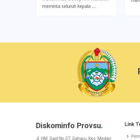
mem
meminta seluruh kepala ....
Diskominfo Provsu
.
Link T
Pem
Jl. HM. Said No.27, Gaharu, Kec. Medan