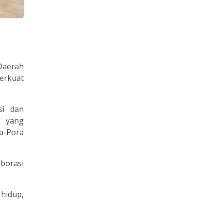
Daerah
erkuat
si dan
, yang
a-Pora
aborasi
 hidup,