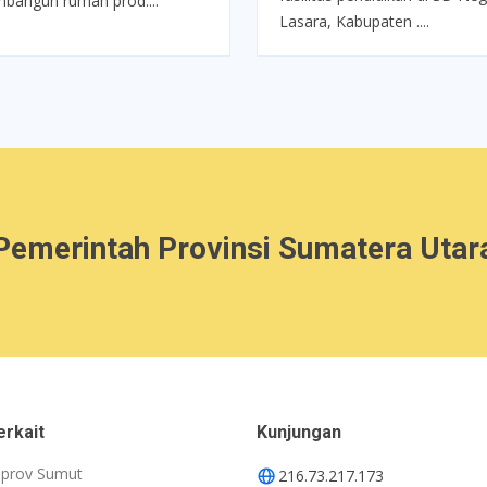
bangun rumah prod....
Lasara, Kabupaten ....
Pemerintah Provinsi Sumatera Utar
erkait
Kunjungan
prov Sumut
216.73.217.173