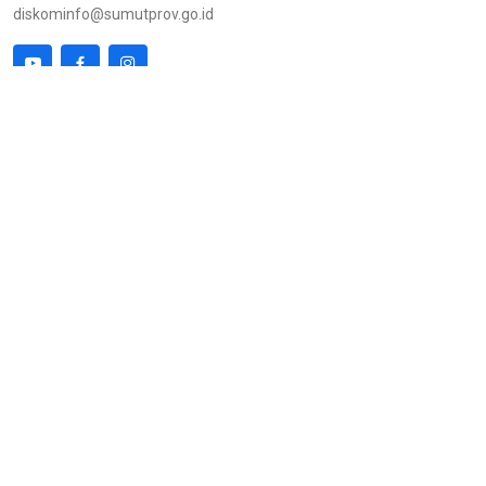
diskominfo@sumutprov.go.id
Link Terkait
Kunjungan
Pemprov Sumut
216.73.216.243
PPID Pemprov Sumut
Chrome AndroidOS 14
Kepala Dinas