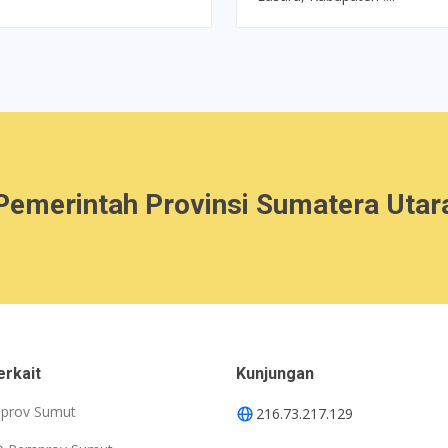
Pemerintah Provinsi Sumatera Utar
erkait
Kunjungan
prov Sumut
216.73.217.129