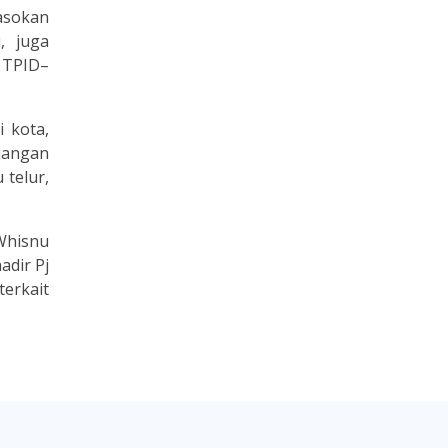
asokan
, juga
a TPID–
i kota,
 jangan
 telur,
Whisnu
adir Pj
erkait