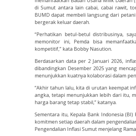
memanfaatkan Badan Usaha Milik Daerah (B
di Sumut antara lain cabai, cabai rawit, 
BUMD dapat membeli langsung dari petani 
bergerak keluar daerah.
“Perhatikan betul-betul distribusinya, s
memonitor ini, Pemda bisa memanfaatk
kompetitif,” kata Bobby Nasution.
Berdasarkan data per 2 Januari 2026, infl
dibandingkan Desember 2025 yang mencapai
menunjukkan kuatnya kolaborasi dalam penge
“Akhir tahun lalu, kita di urutan keempat in
angka, tetapi menunjukkan lebih dari itu, 
harga barang tetap stabil,” katanya.
Sementara itu, Kepala Bank Indonesia (BI
komitmen setiap daerah dalam pengendalian
Pengendalian Inflasi Sumut menjelang Ramada