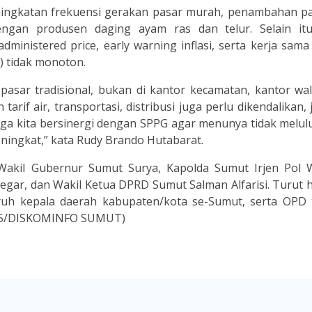
ningkatan frekuensi gerakan pasar murah, penambahan p
engan produsen daging ayam ras dan telur. Selain itu
dministered price, early warning inflasi, serta kerja sam
) tidak monoton.
pasar tradisional, bukan di kantor kecamatan, kantor wal
if air, transportasi, distribusi juga perlu dikendalikan,
juga kita bersinergi dengan SPPG agar menunya tidak melulu
eningkat,” kata Rudy Brando Hutabarat.
 Wakil Gubernur Sumut Surya, Kapolda Sumut Irjen Pol 
egar, dan Wakil Ketua DPRD Sumut Salman Alfarisi. Turut h
uh kepala daerah kabupaten/kota se-Sumut, serta OPD t
H15/DISKOMINFO SUMUT)