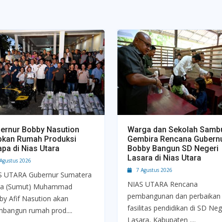
ernur Bobby Nasution
Warga dan Sekolah Samb
pkan Rumah Produksi
Gembira Rencana Gubern
apa di Nias Utara
Bobby Bangun SD Negeri
Lasara di Nias Utara
gustus 2026
7 Agustus 2026
S UTARA Gubernur Sumatera
NIAS UTARA Rencana
ra (Sumut) Muhammad
pembangunan dan perbaikan
y Afif Nasution akan
fasilitas pendidikan di SD Neg
bangun rumah prod....
Lasara, Kabupaten ....