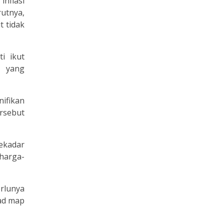
nflasi
rutnya,
 tidak
i ikut
a yang
nifikan
rsebut
sekadar
 harga-
rlunya
oad map