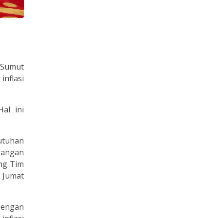
 Sumut
inflasi
al ini
utuhan
urangan
ing Tim
, Jumat
 dengan