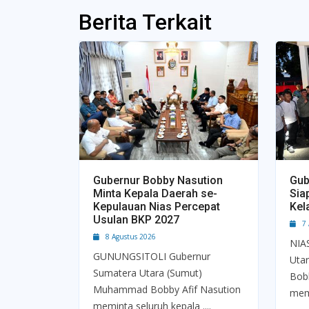
Berita Terkait
Gubernur Bobby Nasution
Gub
Minta Kepala Daerah se-
Sia
Kepulauan Nias Percepat
Kel
Usulan BKP 2027
7 A
8 Agustus 2026
NIA
GUNUNGSITOLI Gubernur
Uta
Sumatera Utara (Sumut)
Bobb
Muhammad Bobby Afif Nasution
mem
meminta seluruh kepala ....