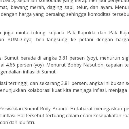
UMD). Sejumlah komoditas yang kerap menjadi penyebab i
tomat, bawang merah, daging sapi, telur, dan ayam. Menu
dengan harga yang bersaing sehingga komoditas tersebut
aya juga minta tolong kepada Pak Kapolda dan Pak Kajat
an BUMD-nya, beli langsung ke petani dengan harg
asi Sumut berada di angka 3,81 persen (yoy), menurun sig
 4,66 persen (yoy). Menurut Bobby Nasution, capaian te
ndalian inflasi di Sumut.
flasi tertinggi, dan sekarang 3,81 persen, angka ini bukan 
menunjukkan kolaborasi kuat kita menjaga inflasi, menjaga
) Perwakilan Sumut Rudy Brando Hutabarat menegaskan pe
 inflasi. Hal tersebut tertuang dalam enam kesepakatan r
n dan Idulfitri.