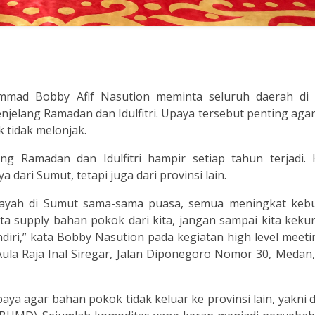
mmad Bobby Afif Nasution meminta seluruh daerah di
elang Ramadan dan Idulfitri. Upaya tersebut penting agar 
 tidak melonjak.
 Ramadan dan Idulfitri hampir setiap tahun terjadi. H
 dari Sumut, tetapi juga dari provinsi lain.
wilayah di Sumut sama-sama puasa, semua meningkat keb
ta supply bahan pokok dari kita, jangan sampai kita kek
ndiri,” kata Bobby Nasution pada kegiatan high level meet
Aula Raja Inal Siregar, Jalan Diponegoro Nomor 30, Medan
ya agar bahan pokok tidak keluar ke provinsi lain, yakni