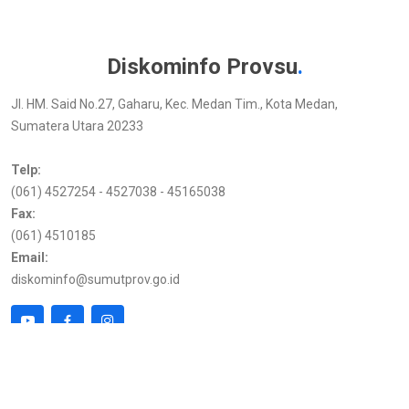
Diskominfo Provsu
.
Jl. HM. Said No.27, Gaharu, Kec. Medan Tim., Kota Medan,
Sumatera Utara 20233
Telp:
(061) 4527254 - 4527038 - 45165038
Fax:
(061) 4510185
Email:
diskominfo@sumutprov.go.id
Link Terkait
Kunjungan
Pemprov Sumut